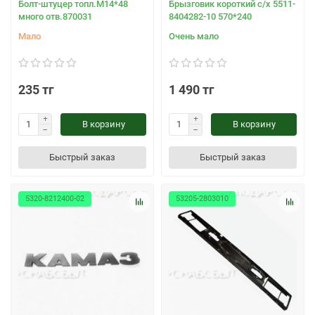
Болт-штуцер топл.М14*48
Брызговик короткий с/х 5511-
много отв.870031
8404282-10 570*240
Мало
Очень мало
235 тг
1 490 тг
В корзину
В корзину
Быстрый заказ
Быстрый заказ
5320-8212400-02
53205-2803010