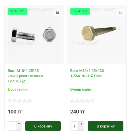
15970721
15541921
Болт М10*1,25*25
Болт М12х1,25х130
крыш.реакт.штанги
1/55419/21 ФТОМ
1\59707\21
Достаточно
Очень мало
100 тг
240 тг
В корзину
В корзину