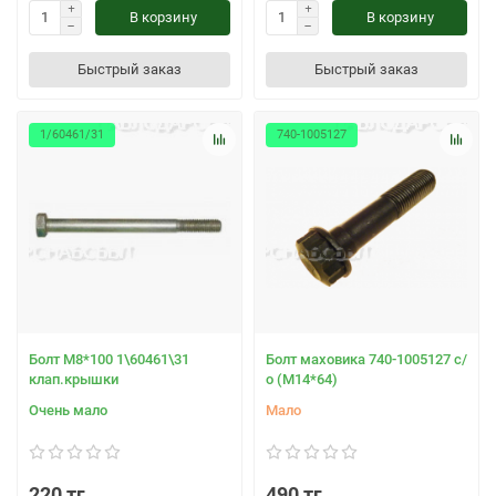
В корзину
В корзину
Быстрый заказ
Быстрый заказ
1/60461/31
740-1005127
Болт М8*100 1\60461\31
Болт маховика 740-1005127 с/
клап.крышки
о (М14*64)
Очень мало
Мало
220 тг
490 тг