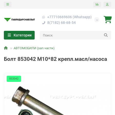
+77710669606 (Whatsapp)
8(7182) 68-68-54
Категории
АВТОМОБИЛИ (зап.части)
Болт 853042 М10*82 крепл.масл/насоса
853042