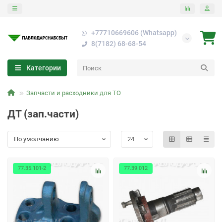
+77710669606 (Whatsapp)
8(7182) 68-68-54
Категории
Запчасти и расходники для ТО
ДТ (зап.части)
77.35.101-2
77.39.012