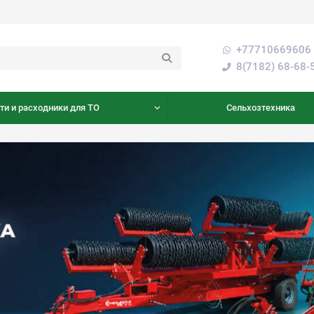
+77710669606 
8(7182) 68-68-
ти и расходники для ТО
Сельхозтехника