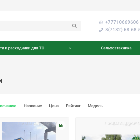
+77710669606 
8(7182) 68-68-
ти и расходники для ТО
Сельхозтехника
в
и
молчанию
Название
Цена
Рейтинг
Модель