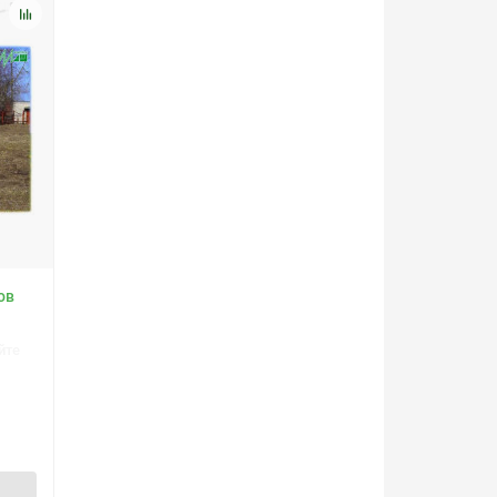
ов
йте