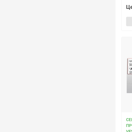
Це
СЕ
ПР
VE