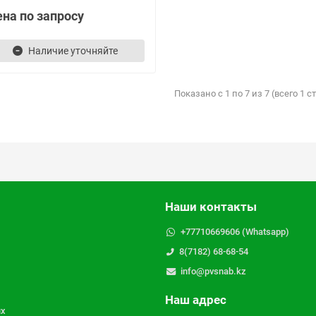
на по запросу
Наличие уточняйте
Показано с 1 по 7 из 7 (всего 1 
Наши контакты
+77710669606 (Whatsapp)
8(7182) 68-68-54
info@pvsnab.kz
Наш адрес
ых