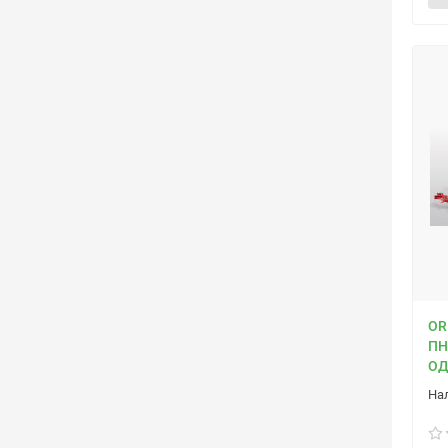
OR
ПН
ОД