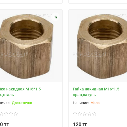
йка накидная М16*1.5
Гайка накидная М16*1.5
в.,сталь
прав,латунь
Достаточно
Мало
0 тг
120 тг