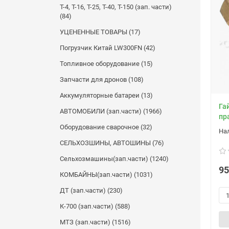
Т-4, Т-16, Т-25, Т-40, Т-150 (зап. части)
(84)
УЦЕНЕННЫЕ ТОВАРЫ (17)
Погрузчик Китай LW300FN (42)
Топливное оборудование (15)
Запчасти для дронов (108)
Аккумуляторные батареи (13)
Га
АВТОМОБИЛИ (зап.части) (1966)
пр
Оборудование сварочное (32)
СЕЛЬХОЗШИНЫ, АВТОШИНЫ (76)
Сельхозмашины(зап.части) (1240)
95
КОМБАЙНЫ(зап.части) (1031)
ДТ (зап.части) (230)
К-700 (зап.части) (588)
МТЗ (зап.части) (1516)