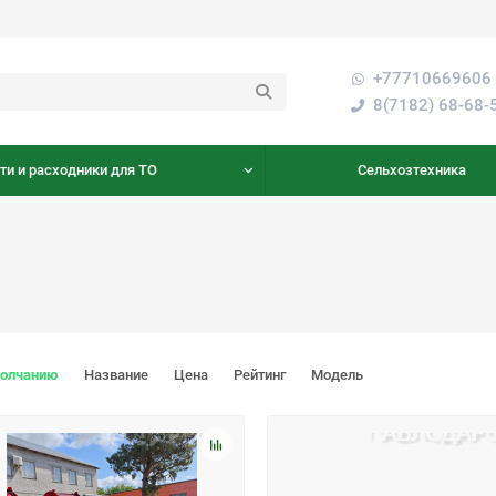
+77710669606 
8(7182) 68-68-
ти и расходники для ТО
Сельхозтехника
молчанию
Название
Цена
Рейтинг
Модель