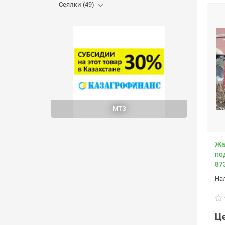
Сеялки (49)
МТЗ
Жа
по
873
Це