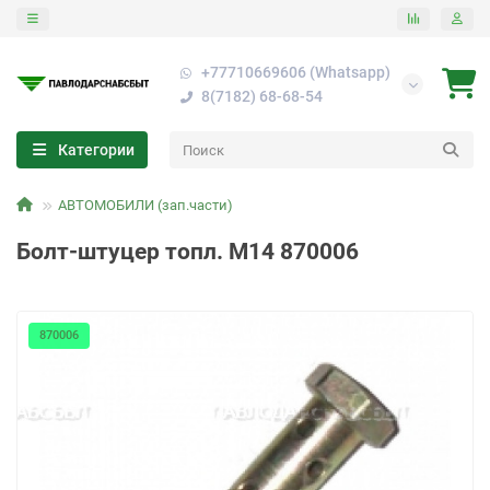
+77710669606 (Whatsapp)
8(7182) 68-68-54
Категории
АВТОМОБИЛИ (зап.части)
Болт-штуцер топл. М14 870006
870006