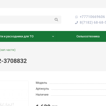
+77710669606 
8(7182) 68-68-
ти и расходники для ТО
Сельхозтехника
зап.части)
2-3708832
Модель
Артикуль
Наличие