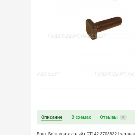
Описание
В схемах
Отзывы
0
Болт, Болт контактный ( СТ142-3708832 ) устана