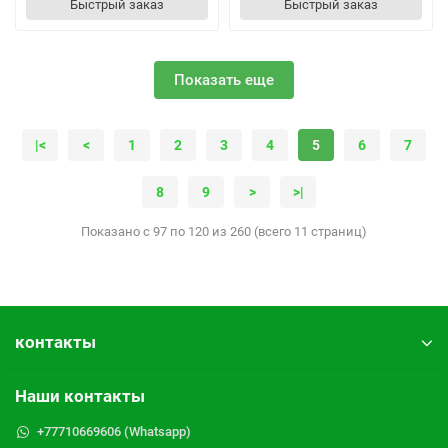
Быстрый заказ
Быстрый заказ
Показать еще
|<
<
1
2
3
4
5
6
7
8
9
>
>|
Показано с 97 по 120 из 260 (всего 11 страниц)
контакты
Наши контакты
+77710669606 (Whatsapp)