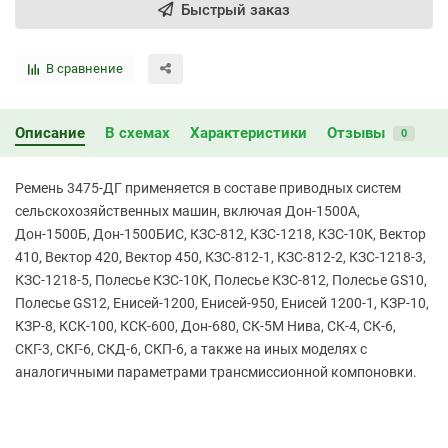
Быстрый заказ
В сравнение
Описание
В схемах
Характеристики
Отзывы
0
Ремень 3475-ДГ применяется в составе приводных систем
сельскохозяйственных машин, включая Дон-1500А,
Дон-1500Б, Дон-1500БИС, КЗС-812, КЗС-1218, КЗС-10К, Вектор
410, Вектор 420, Вектор 450, КЗС-812-1, КЗС-812-2, КЗС-1218-3,
КЗС-1218-5, Полесье КЗС-10К, Полесье КЗС-812, Полесье GS10,
Полесье GS12, Енисей-1200, Енисей-950, Енисей 1200-1, КЗР-10,
КЗР-8, КСК-100, КСК-600, Дон-680, СК-5М Нива, СК-4, СК-6,
СКГ-3, СКГ-6, СКД-6, СКП-6, а также на иных моделях с
аналогичными параметрами трансмиссионной компоновки.