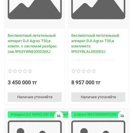
Беспилотный летательный
Беспилотный летательный
аппарат DJI Agras T50,в
аппарат DJI Agras T50,в
компл. с системой разбрас.
комплекта
зав.№63YWN6300226XJ
№63YBLAL002003J
Наличие/цену уточняйте
Наличие/цену уточняйте
3 450 000 тг
8 957 000 тг
Наличие уточняйте
Наличие уточняйте
Агродрон DJI AGRAS Е50 2024 г/в аппарат №1
в офисе №63YBM6M00200D1