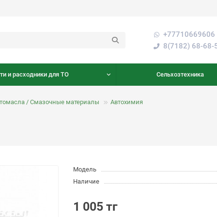
+77710669606 
8(7182) 68-68-
ти и расходники для ТО
Сельхозтехника
втомасла / Смазочные материалы
Aвтохимия
Модель
Наличие
1 005 тг