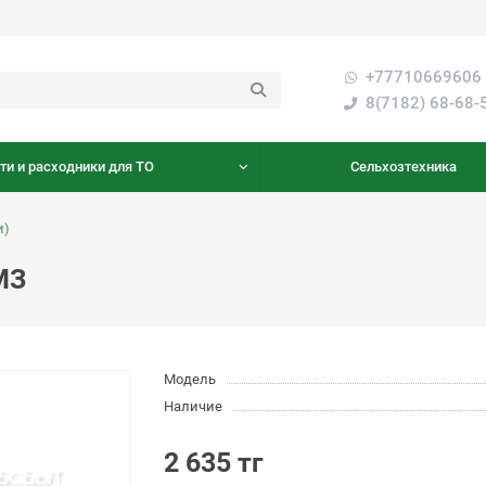
+77710669606 
8(7182) 68-68-
ти и расходники для ТО
Сельхозтехника
и)
МЗ
Модель
Наличие
2 635 тг