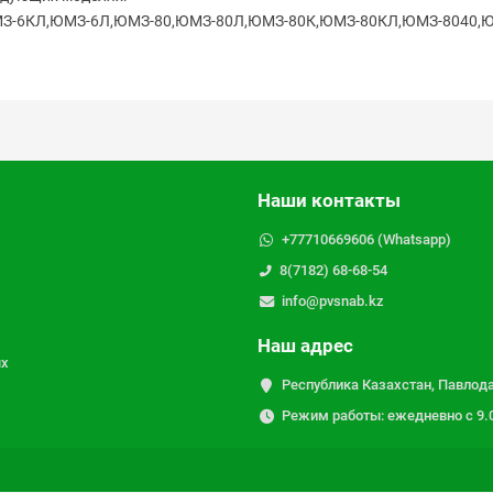
6КЛ,ЮМЗ-6Л,ЮМЗ-80,ЮМЗ-80Л,ЮМЗ-80К,ЮМЗ-80КЛ,ЮМЗ-8040,ЮМЗ-
Наши контакты
+77710669606 (Whatsapp)
8(7182) 68-68-54
info@pvsnab.kz
Наш адрес
ых
Республика Казахстан, Павлода
Режим работы: ежедневно с 9.00