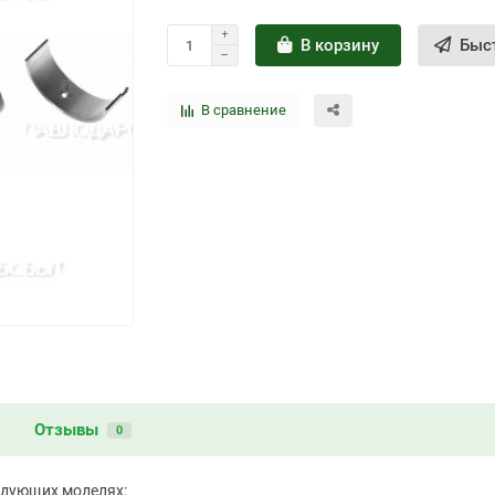
В корзину
Быс
В сравнение
и
Отзывы
0
едующих моделях: