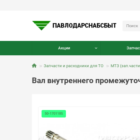
Акции
Запчас
Запчасти и расходники для ТО
МТЗ (зап.части
Вал внутреннего промежуточ
50-1701185