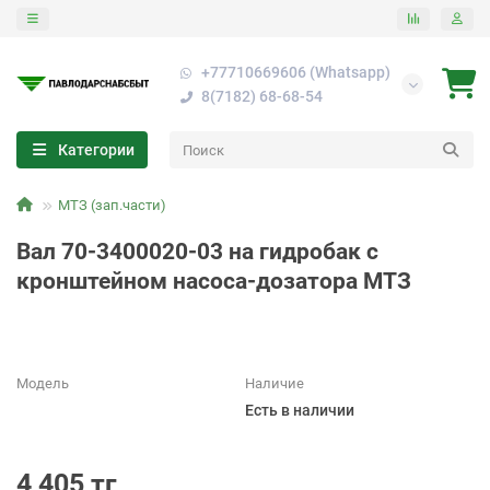
+77710669606 (Whatsapp)
8(7182) 68-68-54
Категории
МТЗ (зап.части)
Вал 70-3400020-03 на гидробак с
кронштейном насоса-дозатора МТЗ
Модель
Наличие
Есть в наличии
4 405 тг