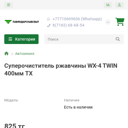
+77710669606 (Whatsapp)
8(7182) 68-68-54
Категории
Aвтохимия
Суперочиститель ржавчины WX-4 TWIN
400мм TX
Модель
Наличие
Есть в наличии
825 тг