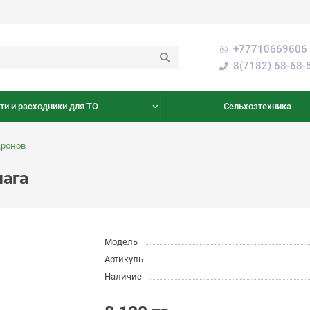
+77710669606 
8(7182) 68-68-
ти и расходники для ТО
Сельхозтехника
дронов
чага
Модель
Артикуль
Наличие