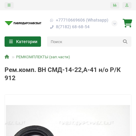
+77710669606 (Whatsapp)
8(7182) 68-68-54
Категории
РЕМКОМПЛЕКТЫ (зап.части)
Рем.комп. ВН СМД-14-22,А-41 н/о Р/К
912