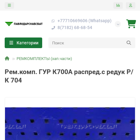
+77710669606 (Whatsapp)
8(7182) 68-68-54
Категории
РЕМКОМПЛЕКТЫ (зап.части)
Рем.комп. ГУР К700А распред.с редук Р/
К 704