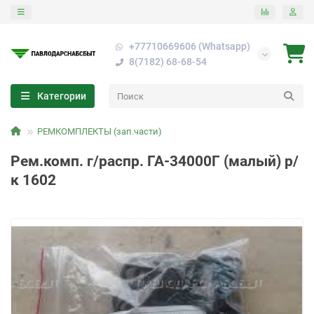
+77710669606 (Whatsapp)
8(7182) 68-68-54
Категории
РЕМКОМПЛЕКТЫ (зап.части)
Рем.комп. г/распр. ГА-34000Г (малый) р/
к 1602