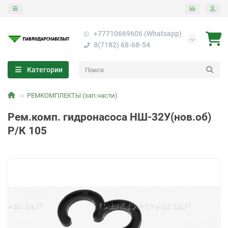
+77710669606 (Whatsapp)
8(7182) 68-68-54
Категории
РЕМКОМПЛЕКТЫ (зап.части)
Рем.комп. гидронасоса НШ-32У(нов.об)
Р/К 105