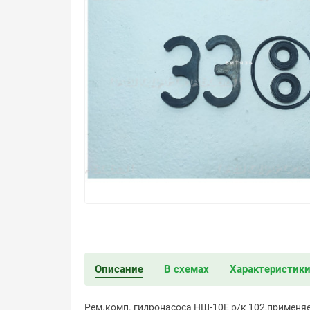
Описание
В схемах
Характеристик
Рем.комп. гидронасоса НШ-10Е р/к 102,применя