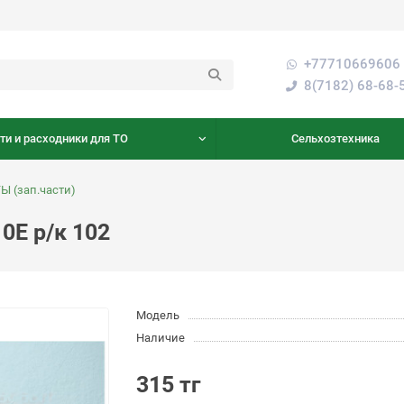
+77710669606 
8(7182) 68-68-
ти и расходники для ТО
Сельхозтехника
 (зап.части)
0Е р/к 102
Модель
Наличие
315 тг