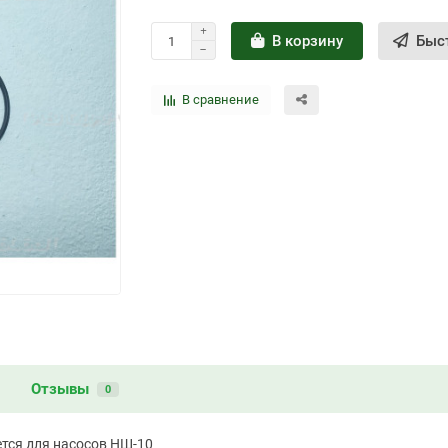
В корзину
Быс
В сравнение
и
Отзывы
0
ется для насосов НШ-10