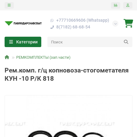
+77710669606 (Whatsapp)
8(7182) 68-68-54
Категории
РЕМКОМПЛЕКТЫ (зап.части)
Рем.комп. г/ц копновоза-стогометателя
КУН -10 Р/К 818