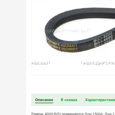
Описание
В схемах
Характеристик
Ремень 4000-В(Б) применяется Дон-1500А, Дон-15