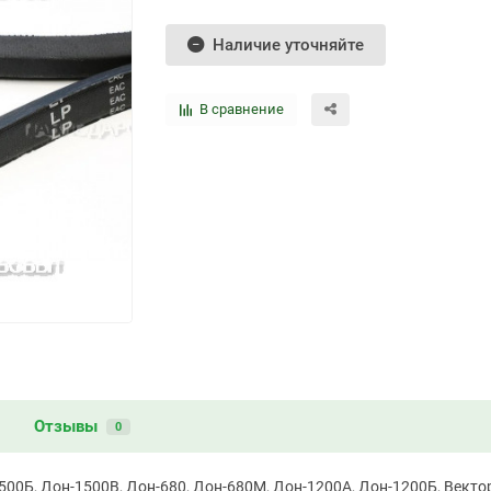
Наличие уточняйте
В сравнение
и
Отзывы
0
00Б, Дон-1500В, Дон-680, Дон-680М, Дон-1200А, Дон-1200Б, Вектор 