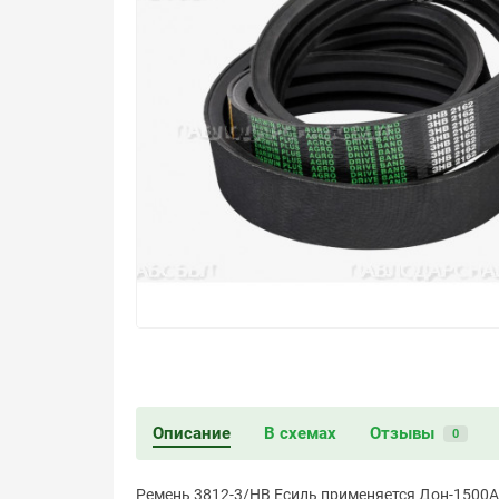
Описание
В схемах
Отзывы
0
Ремень 3812-3/HB Есиль применяется Дон-1500А, 