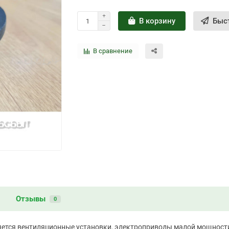
В корзину
Быс
В сравнение
и
Отзывы
0
ется вентиляционные установки, электроприводы малой мощности