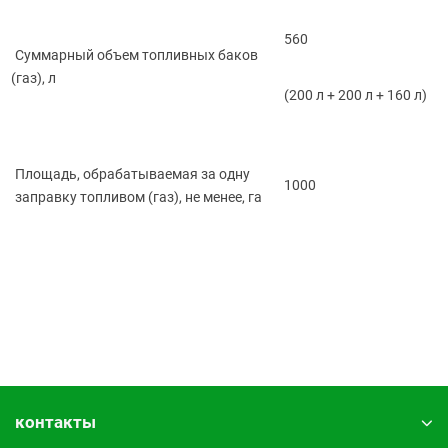
560
Суммарный объем топливных баков
(газ
), л
(200
л + 200 л + 160 л)
Площадь, обрабатываемая за одну
1000
заправку топливом
(газ
), не менее, га
контакты