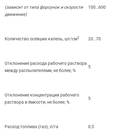
(зависит
от типа форсунок и скорости
100…600
движения)
2
Количество осевших капель, шт/см
20…70
Отклонение расхода рабочего раствора
5
между распылителями, не более, %
Отклонение концентрации рабочего
5
раствора в ёмкости, не более, %
Расход топлива
(газ
), л/га
0,5