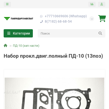
+77710669606 (Whatsapp)
8(7182) 68-68-54
Категории
ПД-10 (зап.части)
Набор прокл.двиг.полный ПД-10 (13поз)