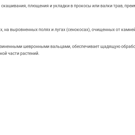
скашивания, плющения и укладки в прокосы или валки трав, пре
х, на выровненных полях и лугах
(сенокосах
), очищенных от камне
езиненными шевронными вальцами, обеспечивает щадящую обработ
ой части растений.