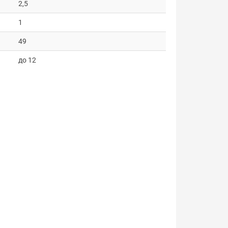
2,5
1
49
до 12