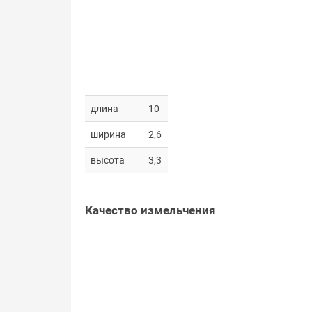
длина
10
ширина
2,6
высота
3,3
Качество измельчения