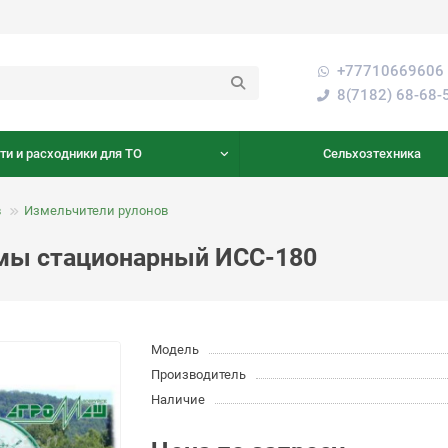
+77710669606 
8(7182) 68-68-
ти и расходники для ТО
Сельхозтехника
в
Измельчители рулонов
мы стационарный ИСС-180
Модель
Производитель
Наличие