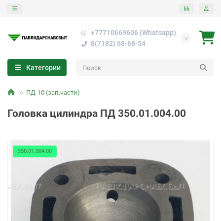
+77710669606 (Whatsapp)
8(7182) 68-68-54
Категории
ПД-10 (зап.части)
Головка цилиндра ПД 350.01.004.00
350.01.004.00