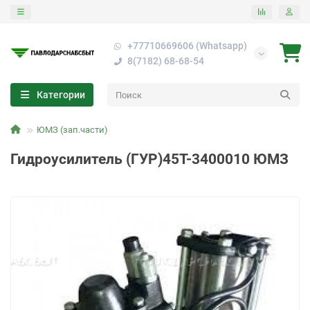
+77710669606 (Whatsapp)
8(7182) 68-68-54
Категории
ЮМЗ (зап.части)
Гидроусилитель (ГУР)45Т-3400010 ЮМЗ