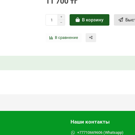
11 700 тг
В корзину
Быс
В сравнение
Наши контакты
+77710669606 (Whatsapp)