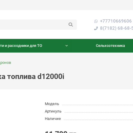
+77710669606 
8(7182) 68-68-
ти и расходники для ТО
Сельхозтехника
дронов
а топлива d12000i
Модель
Артикуль
Наличие