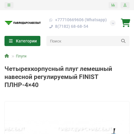
+77710669606 (Whatsapp)
8(7182) 68-68-54
Категории
Плуги
Четырехкорпусный плуг лемешный
навесной регулируемый FINIST
ПЛНР-4×40