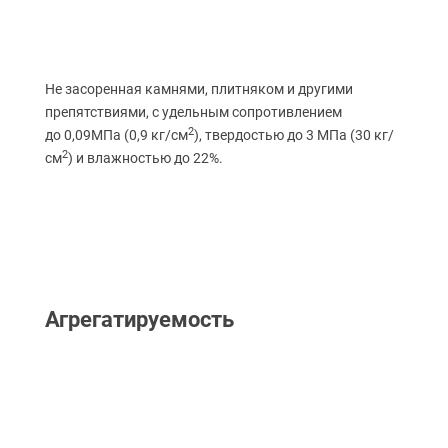
Не засоренная камнями, плитняком и другими
препятствиями, с удельным сопротивлением
2
до 0,09МПа
(0
,9 кг/см
), твердостью до 3 МПа
(30
кг/
2
см
) и влажностью до 22%.
Агрегатируемость