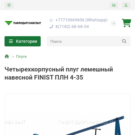
+77710669606 (Whatsapp)
8(7182) 68-68-54
Категории
Плуги
Четырехкорпусный плуг лемешный
навесной FINIST ПЛН 4-35