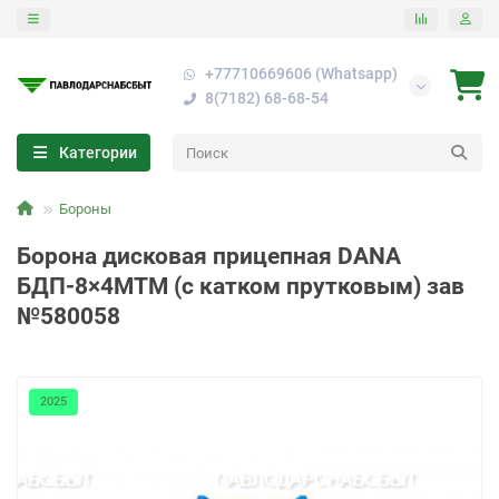
+77710669606 (Whatsapp)
8(7182) 68-68-54
Категории
Бороны
Борона дисковая прицепная DANA
БДП-8×4МТМ (с катком прутковым) зав
№580058
2025