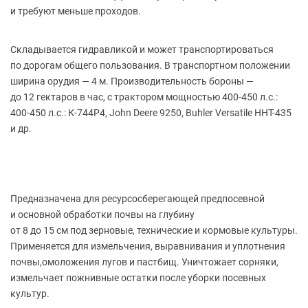
и требуют меньше проходов.
Складывается гидравликой и может транспортироваться
по дорогам общего пользования. В транспортном положении
ширина орудия — 4 м. Производительность бороны —
до 12 гектаров в час, с трактором мощностью 400-450 л.с.:
400-450 л.с.: К-744Р4, John Deere 9250, Buhler Versatile HHT-435
и др.
Предназначена для ресурсосберегающей предпосевной
и основной обработки почвы на глубину
от 8 до 15 см под зерновые, технические и кормовые культуры.
Применяется для измельчения, выравнивания и уплотнения
почвы,омоложения лугов и пастбищ. Уничтожает сорняки,
измельчает пожнивные остатки после уборки посевных
культур.