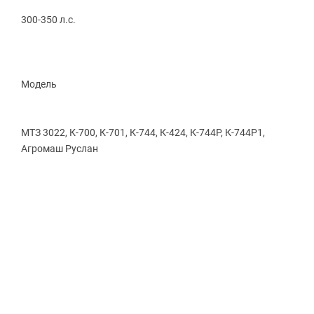
300-350 л.с.
Модель
МТЗ 3022, К-700, К-701, К-744, К-424, К-744Р, К-744Р1,
Агромаш Руслан