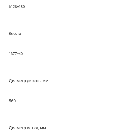
6128±180
Высота
1377±40
Диаметр дисков, мм
560
Диаметр катка, мм