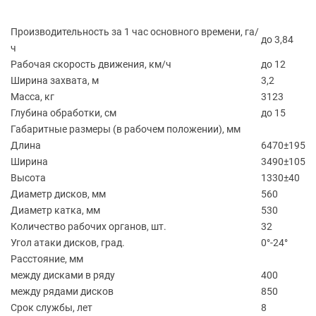
Производительность за 1 час основного времени, га/
до 3,84
ч
Рабочая скорость движения, км/ч
до 12
Ширина захвата, м
3,2
Масса, кг
3123
Глубина обработки, см
до 15
Габаритные размеры
(в
рабочем положении), мм
Длина
6470±195
Ширина
3490±105
Высота
1330±40
Диаметр дисков, мм
560
Диаметр катка, мм
530
Количество рабочих органов, шт.
32
Угол атаки дисков, град.
0°-24°
Расстояние, мм
между дисками в ряду
400
между рядами дисков
850
Срок службы, лет
8