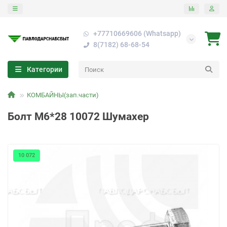
+77710669606 (Whatsapp)
8(7182) 68-68-54
Категории
КОМБАЙНЫ(зап.части)
Болт М6*28 10072 Шумахер
10 072