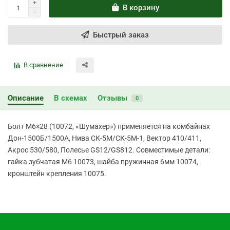
В корзину
Быстрый заказ
В сравнение
Описание
В схемах
Отзывы
0
Болт М6×28 (10072, «Шумахер») применяется на комбайнах
Дон-1500Б/1500А, Нива СК-5М/СК-5М-1, Вектор 410/411,
Акрос 530/580, Полесье GS12/GS812. Совместимые детали:
гайка зубчатая М6 10073, шайба пружинная 6мм 10074,
кронштейн крепления 10075.