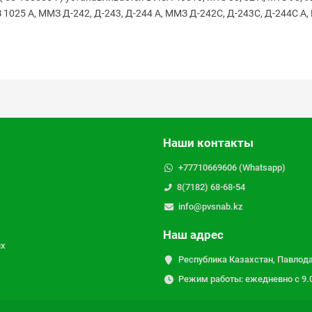
З 1025 А, ММЗ Д-242, Д-243, Д-244 А, ММЗ Д-242С, Д-243С, Д-244С А
Наши контакты
+77710669606 (Whatsapp)
8(7182) 68-68-54
info@pvsnab.kz
Наш адрес
ых
Республика Казахстан, Павлода
Режим работы: ежедневно с 9.00