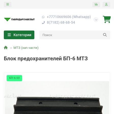
+77710669606 (Whatsapp)
8(7182) 68-68-54
Категории
МТЗ (зап.части)
Блок предохранителей БП-6 МТЗ
БП-6-03