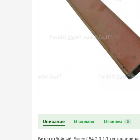
Описание
В схемах
Отзывы
0
Битер отбойный, Битер ( 54-2-9-1Д ) устанавлив