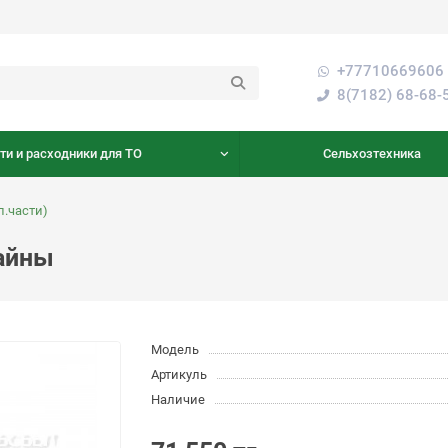
+77710669606 
8(7182) 68-68-
ти и расходники для ТО
Сельхозтехника
.части)
айны
Модель
Артикуль
Наличие