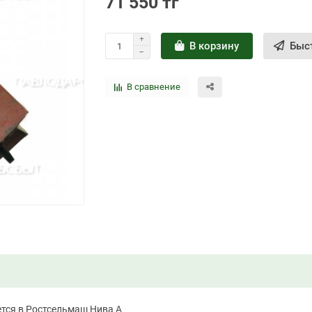
71 550 тг
В корзину
Быс
В сравнение
ается в Ростсельмаш Нива А