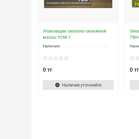
Упаковщик силосно-сенажной
Элев
массы УСМ-1
ТВН
Наличие/цену уточняйте
0 тг
0 т
Наличие уточняйте