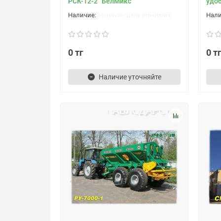
РСК-12-2 "БелМикс"
удо
Наличие/цену уточняйте
0 тг
0 т
Наличие уточняйте