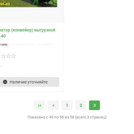
атор (конвейер) выгрузной
-40
Наличие/цену уточняйте
г
Наличие уточняйте
|<
<
1
2
3
Показано с 49 по 58 из 58 (всего 3 страниц)