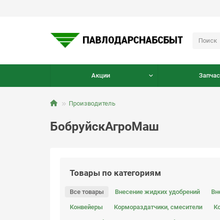
Акции
Запчас
Производитель
БобруйскАгроМаш
Товары по категориям
Все товары
Внесение жидких удобрений
Вн
Конвейеры
Кормораздатчики, смесители
К