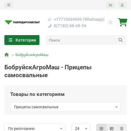
+77710669606 (Whatsapp)
8(7182) 68-68-54
Категории
БобруйскАгроМаш
БобруйскАгроМаш - Прицепы
самосвальные
Товары по категориям