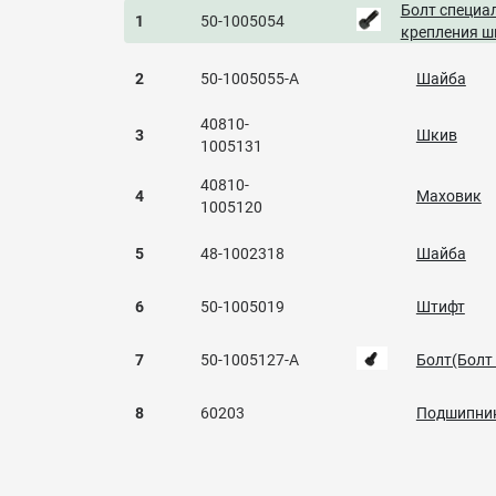
Болт специа
1
50-1005054
крепления ш
2
50-1005055-A
Шайба
40810-
3
Шкив
1005131
40810-
4
Маховик
1005120
5
48-1002318
Шайба
6
50-1005019
Штифт
7
50-1005127-А
Болт(Болт
8
60203
Подшипни