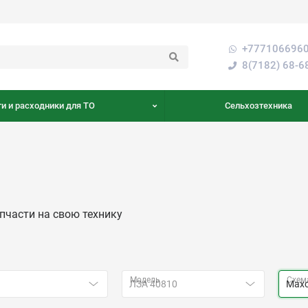
+7771066960
8(7182) 68-6
и и расходники для ТО
Сельхозтехника
пчасти на свою технику
Модель
Схем