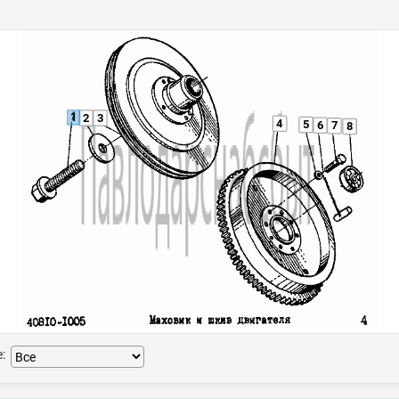
1
2
3
4
5
6
7
8
: