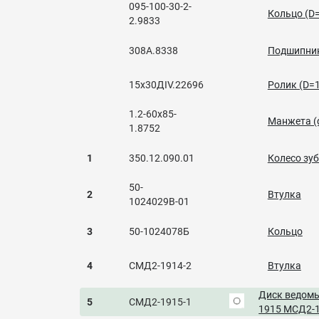
095-100-30-2-
Кольцо (D=
2.9833
308А.8338
Подшипник 
15х30ДIV.22696
Ролик (D=1
1.2-60x85-
Манжета (d
1.8752
1
350.12.090.01
Колесо зу
50-
2
Втулка
1024029В-01
3
50-1024078Б
Кольцо
4
СМД2-1914-2
Втулка
Диск ведомы
5
СМД2-1915-1
1915 МСД2-1