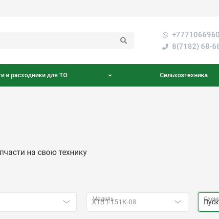
+7771066960
8(7182) 68-6
и и расходники для ТО
Сельхозтехника
пчасти на свою технику
Модель
Схем