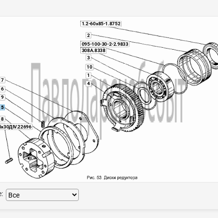
1.2-60x85-1.8752
2
095-100-30-2-2.9833
308А.8338
3
10
1
7
4
6
9
5
8
5х30ДIV.22696
: