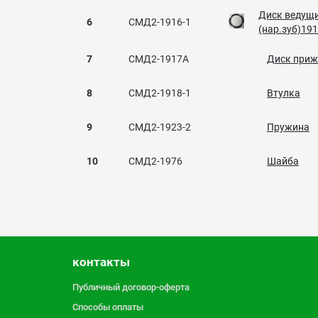
Диск ведущ
6
СМД2-1916-1
(нар.зуб)19
7
СМД2-1917А
Диск при
8
СМД2-1918-1
Втулка
9
СМД2-1923-2
Пружина
10
СМД2-1976
Шайба
контакты
Публичный договор-оферта
Способы оплаты